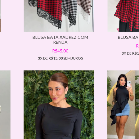
BLUSA BATA XADREZ COM
BLUSA BA
RENDA
R
R$45,00
3
X DE
R$1
3
X DE
R$15,00
SEM JUROS