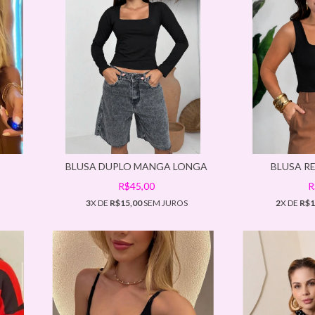
BLUSA DUPLO MANGA LONGA
BLUSA R
R$45,00
R
3
X DE
R$15,00
SEM JUROS
2
X DE
R$1