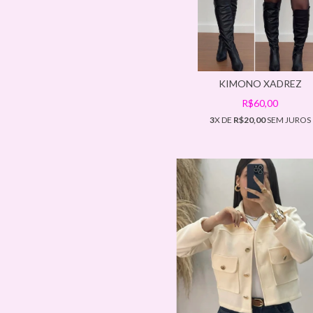
KIMONO XADREZ
R$60,00
3
X DE
R$20,00
SEM JUROS