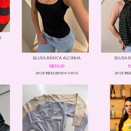
S
BLUSA BÁSICA ALCINHA
BLUSA 
R$30,00
R
2
X DE
R$15,00
SEM JUROS
2
X DE
R$2