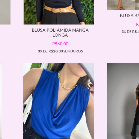
BLUSA B
R
BLUSA POLIAMIDA MANGA
3
X DE
R$1
LONGA
R$60,00
3
X DE
R$20,00
SEM JUROS