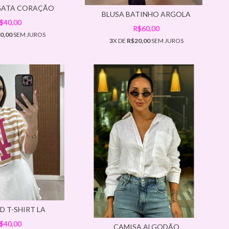
GATA CORAÇÃO
BLUSA BATINHO ARGOLA
$40,00
R$60,00
0,00
SEM JUROS
3
X DE
R$20,00
SEM JUROS
D T-SHIRT LA
$40,00
CAMISA ALGODÃO