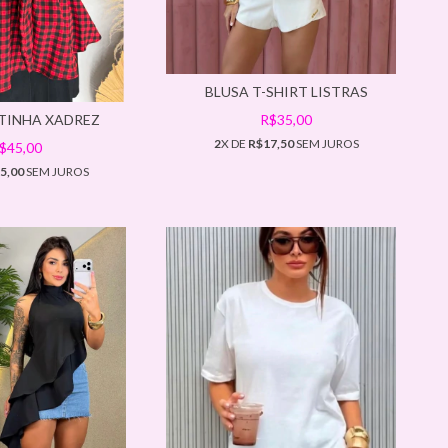
BLUSA T-SHIRT LISTRAS
TINHA XADREZ
R$35,00
2
X DE
R$17,50
SEM JUROS
$45,00
5,00
SEM JUROS