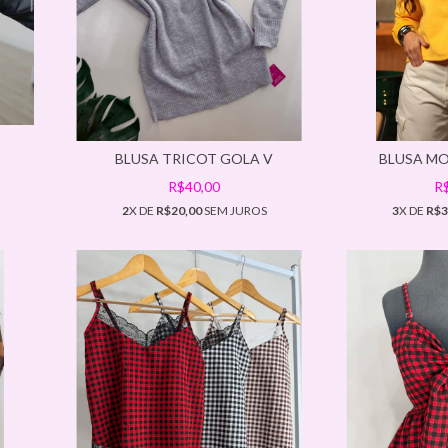
BLUSA TRICOT GOLA V
BLUSA MO
R$40,00
R
2
X DE
R$20,00
SEM JUROS
3
X DE
R$3