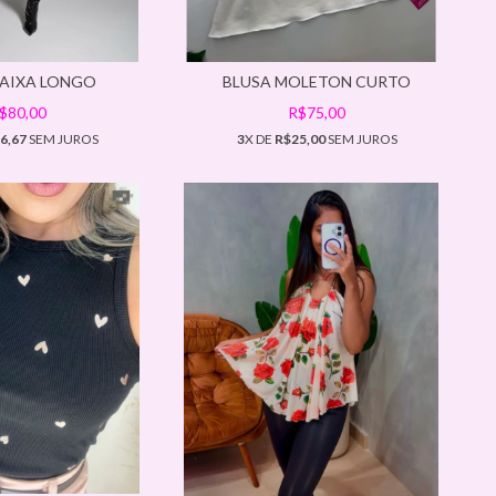
FAIXA LONGO
BLUSA MOLETON CURTO
$80,00
R$75,00
6,67
SEM JUROS
3
X DE
R$25,00
SEM JUROS