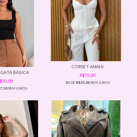
CORSET ANAHI
EGATA BÁSICA
R$75,00
$35,00
3
X DE
R$25,00
SEM JUROS
7,50
SEM JUROS