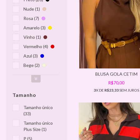
Nude (1)
Rosa (7)
Amarelo (3)
Vinho (1)
Vermelho (4)
Azul (3)
Bege (2)
BLUSA GOLA CETIM
R$70,00
3
X DE
R$23,33
SEM JUROS
Tamanho
Tamanho único
(33)
Tamanho único
Plus Size (1)
P (5)