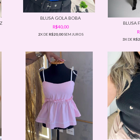
BLUSA GOLA BOBA
Z
BLUSA 
R$40,00
R
2
X DE
R$20,00
SEM JUROS
3
X DE
R$2