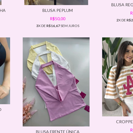
BLUSA RE
NHA
BLUSA PEPLUM
R
R$50,00
2
X DE
R$2
3
X DE
R$16,67
SEM JUROS
O
CROPPE
R
BLUSA FRENTE ÚNICA