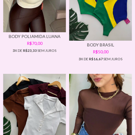
BODY POLIAMIDA LUANA
R$70,00
BODY BRASIL
3
X DE
R$23,33
SEM JUROS
R$50,00
3
X DE
R$16,67
SEM JUROS