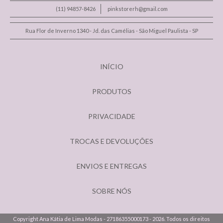
(11) 94857-8426
pinkstorerh@gmail.com
Rua Flor de Inverno 1340 - Jd. das Camélias - São Miguel Paulista - SP
INÍCIO
PRODUTOS
PRIVACIDADE
TROCAS E DEVOLUÇÕES
ENVIOS E ENTREGAS
SOBRE NÓS
Copyright Ana Kátia de Lima Modas - 27186355000173 - 2026. Todos os direitos