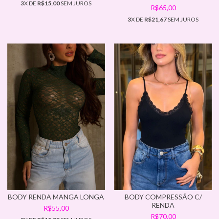
3
X DE
R$15,00
SEM JUROS
R$65,00
3
X DE
R$21,67
SEM JUROS
BODY RENDA MANGA LONGA
BODY COMPRESSÃO C/
RENDA
R$55,00
R$70,00