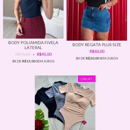
BODY POLIAMIDA FIVELA
BODY REGATA PLUS SIZE
LATERAL
R$60,00
R$90,00
R$45,00
3
X DE
R$20,00
SEM JUROS
3
X DE
R$15,00
SEM JUROS
29
%
OFF