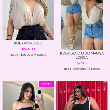
BODY MORCEGO
R$60,00
BODY DECOTADO MANGA
3
X DE
R$20,00
SEM JUROS
LONGA
R$70,00
3
X DE
R$23,33
SEM JUROS
50
%
OFF