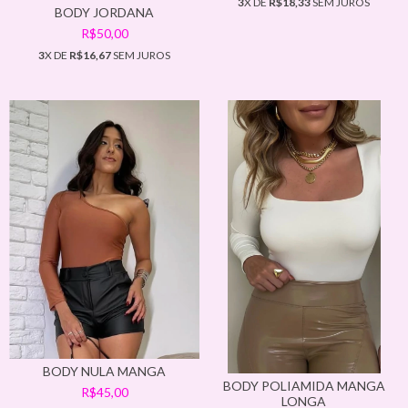
3
X DE
R$18,33
SEM JUROS
BODY JORDANA
R$50,00
3
X DE
R$16,67
SEM JUROS
BODY NULA MANGA
BODY POLIAMIDA MANGA
R$45,00
LONGA