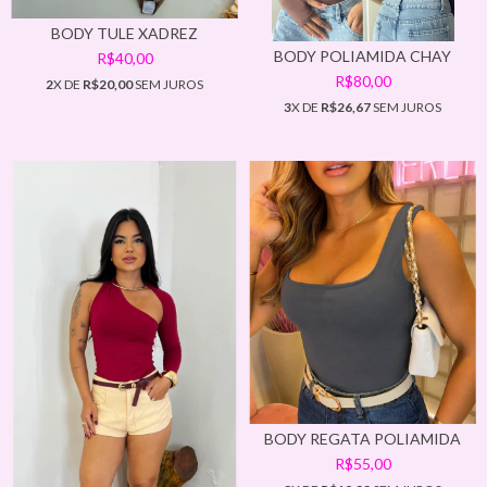
BODY TULE XADREZ
BODY POLIAMIDA CHAY
R$40,00
R$80,00
2
X DE
R$20,00
SEM JUROS
3
X DE
R$26,67
SEM JUROS
BODY REGATA POLIAMIDA
R$55,00