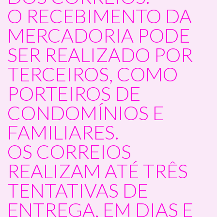
O RECEBIMENTO DA
MERCADORIA PODE
SER REALIZADO POR
TERCEIROS, COMO
PORTEIROS DE
CONDOMÍNIOS E
FAMILIARES.
OS CORREIOS
REALIZAM ATÉ TRÊS
TENTATIVAS DE
ENTREGA, EM DIAS E