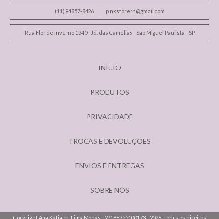
(11) 94857-8426
pinkstorerh@gmail.com
Rua Flor de Inverno 1340 - Jd. das Camélias - São Miguel Paulista - SP
INÍCIO
PRODUTOS
PRIVACIDADE
TROCAS E DEVOLUÇÕES
ENVIOS E ENTREGAS
SOBRE NÓS
Copyright Ana Kátia de Lima Modas - 27186355000173 - 2026. Todos os direitos